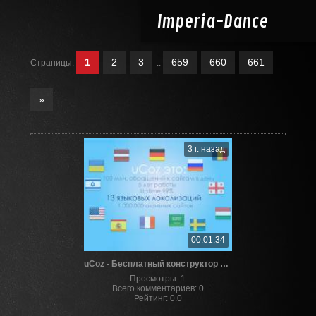
Imperia-
Dance
1
2
3
659
660
661
Страницы
:
..
»
3 г. назад
00:01:34
uCoz - Бесплатный конструктор сайтов
Просмотры
:
1
Всего комментариев
:
0
Рейтинг
:
0.0