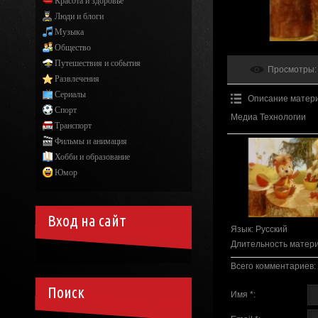
Красота и здоровье
Люди и блоги
Музыка
Общество
Путешествия и события
Просмотры
:
Развлечения
Сериалы
Описание матер
Спорт
Медиа Технологии
Транспорт
Фильмы и анимация
Хобби и образование
Юмор
Вход на сайт
Язык
: Русский
Длительность матер
Всего комментариев
:
Поиск
Имя *: