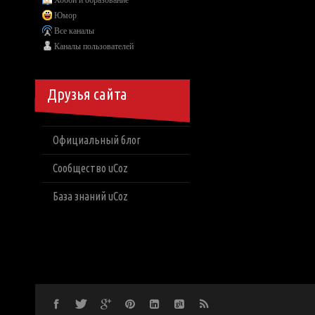
Хобби и образование
Юмор
Все каналы
Каналы пользователей
Друзья сайта
Официальный блог
Сообщество uCoz
База знаний uCoz