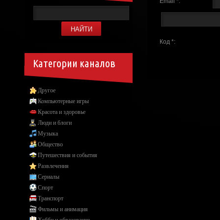
Email *:
Код *:
Категории каналов
Другое
Компьютерные игры
Красота и здоровье
Люди и блоги
Музыка
Общество
Путешествия и события
Развлечения
Сериалы
Спорт
Транспорт
Фильмы и анимация