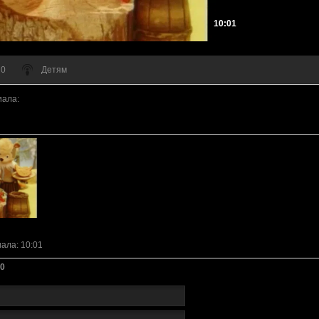
10:01
 0
Детям
иала
:
иала
: 10:01
0