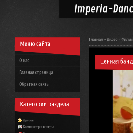
Imperia-
Dan
Главная
»
Видео
»
Фильм
Меню сайта
Ценная бан
О нас
Главная страница
Обратная связь
Категории раздела
Другое
Компьютерные игры