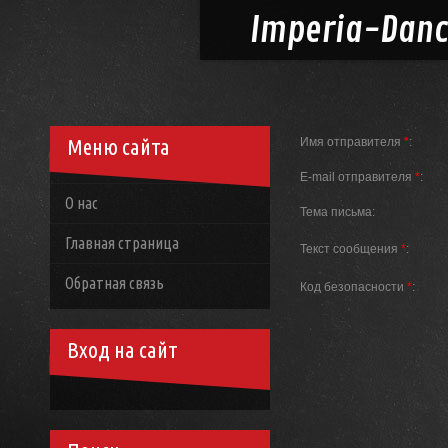
Imperia-
Dan
Меню сайта
Имя отправителя
*
:
E-mail отправителя
*
:
О нас
Тема письма:
Главная страница
Текст сообщения
*
:
Обратная связь
Код безопасности
*
:
Вход на сайт