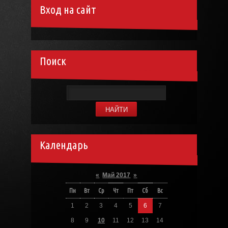
Вход на сайт
Поиск
Календарь
«
Май 2017
»
Пн
Вт
Ср
Чт
Пт
Сб
Вс
1
2
3
4
5
6
7
8
9
10
11
12
13
14