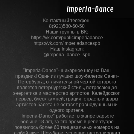
Imperia-
Dance
Контактный телефон:
8(921)580-60-50
Наши группы в ВК:
https://vk.com/publicimperiadance
https://vk.com/imperiadancespb
Наш Instagram:
@imperia_dance_spb
"Imperia-Dance"- шикарное шоу на Ваш
праздник! Один из лучших шоу-балетов Санкт-
Петербурга, отличительной чертой которого
является петербургский стиль, потрясающая
энергетика и мастерство артистов. Калейдоскоп
перьев, блеск камней, грация, страсть и шарм
артистов балета не оставят равнодушным ни
одного зрителя.
"Imperia-Dance" работает в жанре варьете
больше 18 лет, за это время в репертуаре
появилось более 60 танцевальных номеров на
любой вкус. Шоу-балет успешно гастролировал