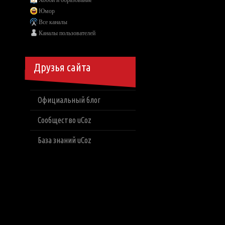
Хобби и образование
Юмор
Все каналы
Каналы пользователей
Друзья сайта
Официальный блог
Сообщество uCoz
База знаний uCoz