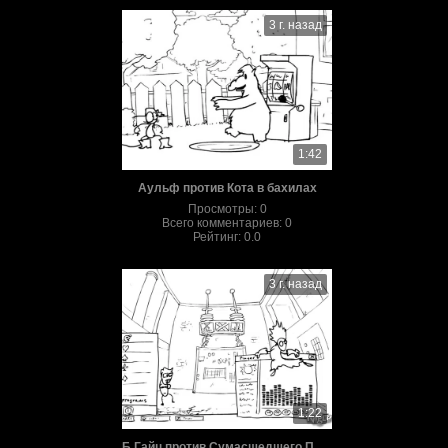
3 г. назад
1:42
Аульф против Кота в бахилах
Просмотры
:
0
Всего комментариев
:
0
Рейтинг
:
0.0
3 г. назад
1:22
Б Гайц против Сумасшедшего Профессора