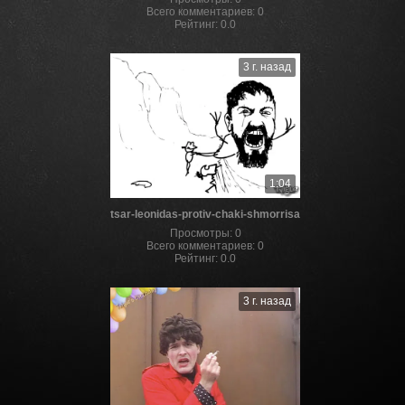
Всего комментариев
:
0
Рейтинг
:
0.0
3 г. назад
1:04
tsar-leonidas-protiv-chaki-shmorrisa
Просмотры
:
0
Всего комментариев
:
0
Рейтинг
:
0.0
3 г. назад