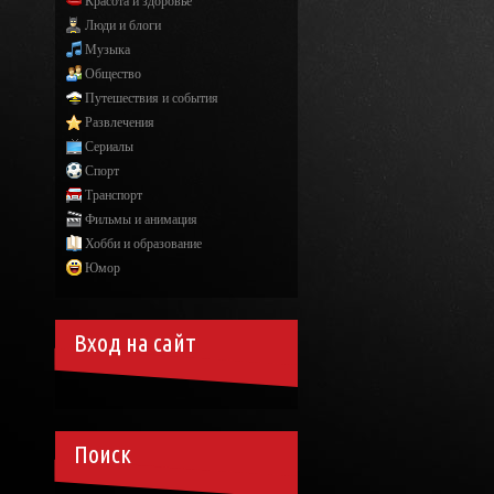
Красота и здоровье
Люди и блоги
Музыка
Общество
Путешествия и события
Развлечения
Сериалы
Спорт
Транспорт
Фильмы и анимация
Хобби и образование
Юмор
Вход на сайт
Поиск