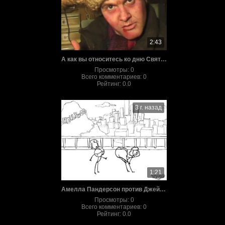
2:43
А как вы относитесь ко дню Святого Валентина?
Просмотры
:
0
Всего комментариев
:
0
Рейтинг
:
0.0
3 г. назад
1:21
Амелла Пандерсон против Джей По
Просмотры
:
0
Всего комментариев
:
0
Рейтинг
:
0.0