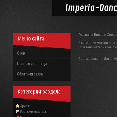
Imperia-
Dan
Главная
»
Видео
»
Сериа
Меню сайта
В категории материалов
:
Показано материалов
:
1-
О нас
Сортировать по
:
Дате
·
Н
Главная страница
Обратная связь
Категории раздела
Другое
Компьютерные игры