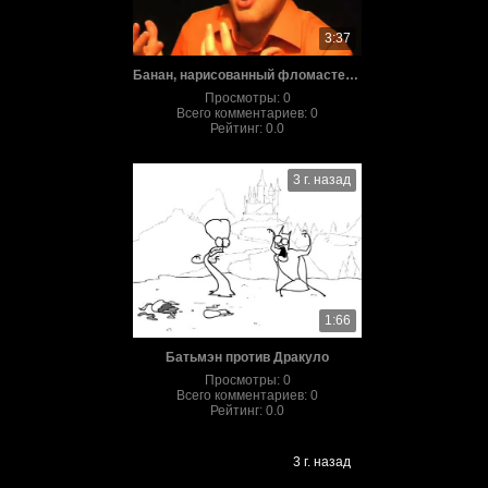
3:37
Банан, нарисованный фломастером
Просмотры
:
0
Всего комментариев
:
0
Рейтинг
:
0.0
3 г. назад
1:66
Батьмэн против Дракуло
Просмотры
:
0
Всего комментариев
:
0
Рейтинг
:
0.0
3 г. назад