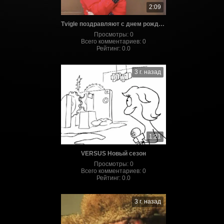
2:09
Tvigle поздравляют с днем рождения!
Просмотры
:
0
Всего комментариев
:
0
Рейтинг
:
0.0
3 г. назад
1:21
VERSUS Новый сезон
Просмотры
:
0
Всего комментариев
:
0
Рейтинг
:
0.0
3 г. назад