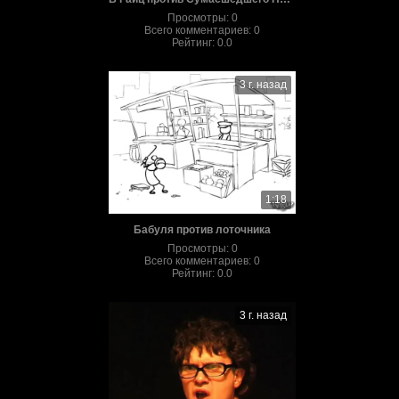
Просмотры
:
0
Всего комментариев
:
0
Рейтинг
:
0.0
3 г. назад
1:18
Бабуля против лоточника
Просмотры
:
0
Всего комментариев
:
0
Рейтинг
:
0.0
3 г. назад