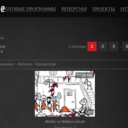
ce
ГОТОВЫЕ ПРОГРАММЫ
РЕПЕРТУАР
ПРОЕКТЫ
ОТ
лы
1
2
3
Страницы
:
..
930
15
азванию
↑
·
Рейтингу
·
Просмотрам
3 г. назад
1:87
Misfits vs Walkers Dead
Просмотры
:
0