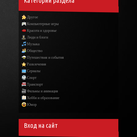
Категории раздела
Другое
Компьютерные игры
Красота и здоровье
Люди и блоги
Музыка
Общество
Путешествия и события
Развлечения
Сериалы
Спорт
Транспорт
Фильмы и анимация
Хобби и образование
Юмор
Вход на сайт