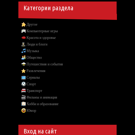
Категории раздела
Другое
Компьютерные игры
Красота и здоровье
Люди и блоги
Музыка
Общество
Путешествия и события
Развлечения
Сериалы
Спорт
Транспорт
Фильмы и анимация
Хобби и образование
Юмор
Вход на сайт