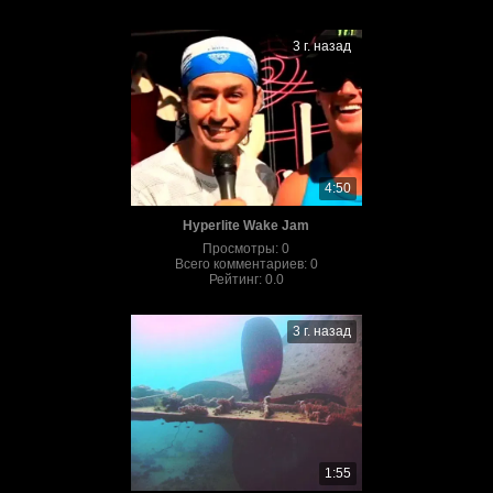
3 г. назад
4:50
Hyperlite Wake Jam
Просмотры
:
0
Всего комментариев
:
0
Рейтинг
:
0.0
3 г. назад
1:55