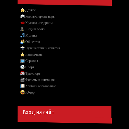
Другое
Компьютерные игры
Красота и здоровье
Люди и блоги
Музыка
Общество
Путешествия и события
Развлечения
Сериалы
Спорт
Транспорт
Фильмы и анимация
Хобби и образование
Юмор
Вход на сайт