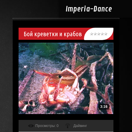
Imperia-
Dance
Бой креветки и крабов
3:16
Просмотры
: 0
Дайвинг