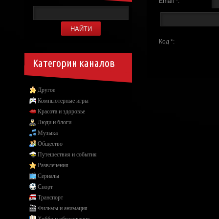
Email *:
Код *:
Категории каналов
Другое
Компьютерные игры
Красота и здоровье
Люди и блоги
Музыка
Общество
Путешествия и события
Развлечения
Сериалы
Спорт
Транспорт
Фильмы и анимация