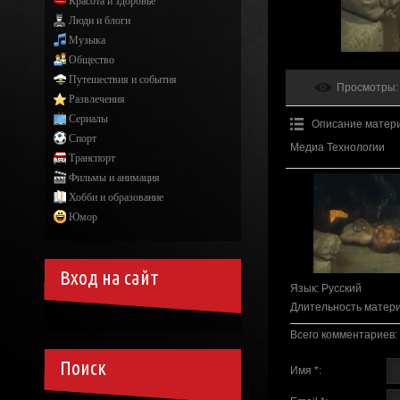
Красота и здоровье
Люди и блоги
Музыка
Общество
Путешествия и события
Просмотры
:
Развлечения
Сериалы
Описание матер
Спорт
Медиа Технологии
Транспорт
Фильмы и анимация
Хобби и образование
Юмор
Вход на сайт
Язык
: Русский
Длительность матер
Всего комментариев
:
Поиск
Имя *: