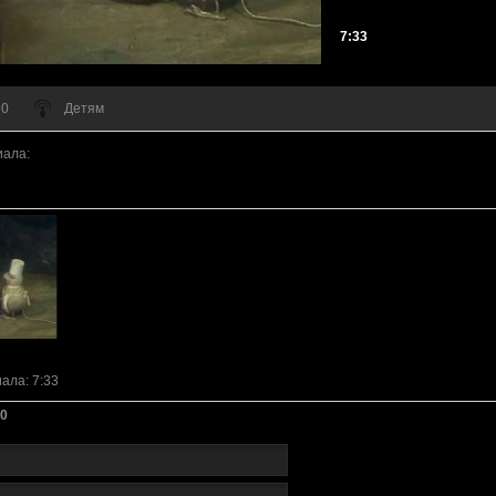
7:33
 0
Детям
иала
:
иала
: 7:33
0