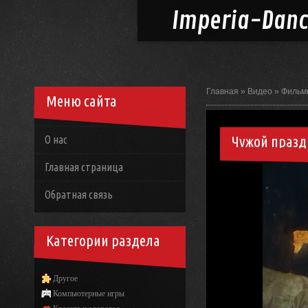
Imperia-
Dan
Главная
»
Видео
»
Фильм
Меню сайта
Чужой празд
О нас
Главная страница
Обратная связь
Категории раздела
Другое
Компьютерные игры