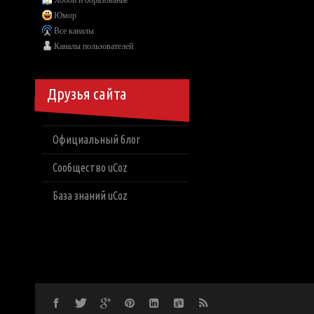
Хобби и образование
Юмор
Все каналы
Каналы пользователей
Друзья сайта
Официальный блог
Сообщество uCoz
База знаний uCoz