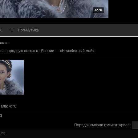
4:70
 0
Поп-музыка
иала
:
 на народную песню от Ясении — «Неизбежный мой».
иала
: 4:70
3
Порядок вывода комментариев:
:28)