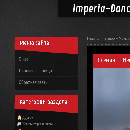
Imperia-
Dan
Главная
»
Видео
»
Музык
Меню сайта
Ясения — Н
О нас
Главная страница
Обратная связь
Категории раздела
Другое
Компьютерные игры