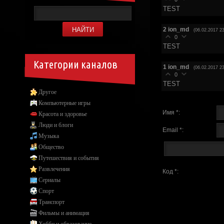
TEST
2
ion_md
(06.02.2017 23
0
TEST
Категории каналов
1
ion_md
(06.02.2017 23
0
TEST
Другое
Компьютерные игры
Имя *:
Красота и здоровье
Люди и блоги
Email *:
Музыка
Общество
Путешествия и события
Развлечения
Код *:
Сериалы
Спорт
Транспорт
Фильмы и анимация