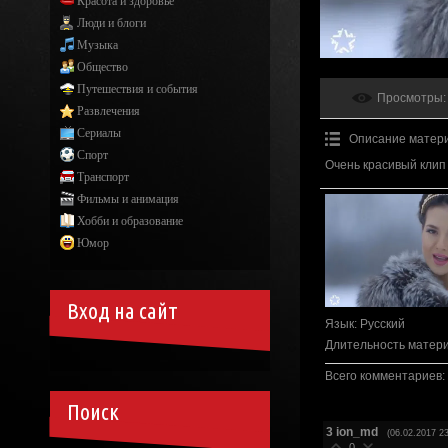
Красота и здоровье
Люди и блоги
Музыка
Общество
Путешествия и события
Просмотры
:
Развлечения
Сериалы
Описание матер
Спорт
Очень красивый клип
Транспорт
Фильмы и анимация
Хобби и образование
Юмор
Вход на сайт
Язык
: Русский
Длительность матер
Всего комментариев
:
Поиск
3
ion_md
(06.02.2017 23
0