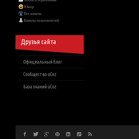
Хобби и образование
Юмор
Все каналы
Каналы пользователей
Друзья сайта
Официальный блог
Сообщество uCoz
База знаний uCoz