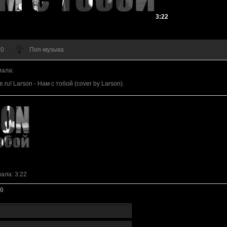
3:22
 0
Поп-музыка
иала
:
.ru! Larson - Нам с тобой (cover by Larson).
иала
: 3:22
0