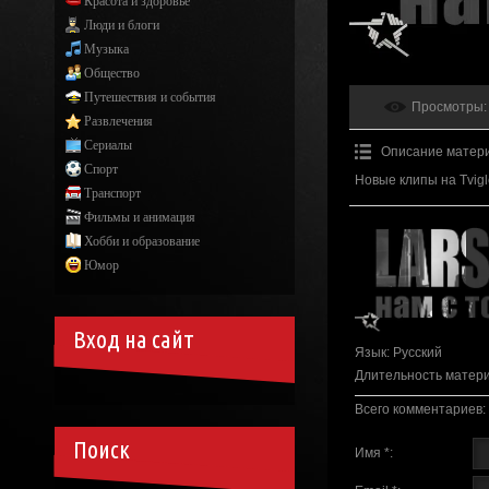
Красота и здоровье
Люди и блоги
Музыка
Общество
Путешествия и события
Просмотры
:
Развлечения
Сериалы
Описание матер
Спорт
Новые клипы на Tvigle
Транспорт
Фильмы и анимация
Хобби и образование
Юмор
Вход на сайт
Язык
: Русский
Длительность матер
Всего комментариев
:
Поиск
Имя *: