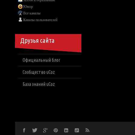
Хобби и образование
Юмор
Все каналы
Каналы пользователей
Друзья сайта
Официальный блог
Сообщество uCoz
База знаний uCoz