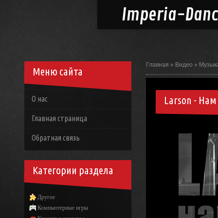
Imperia-
Dan
Главная
»
Видео
»
Музык
Меню сайта
Larson - Нам 
О нас
Главная страница
Обратная связь
Категории раздела
Другое
Компьютерные игры