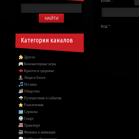
Email *:
Код *:
Категории каналов
Другое
Компьютерные игры
Красота и здоровье
Люди и блоги
Музыка
Общество
Путешествия и события
Развлечения
Сериалы
Спорт
Транспорт
Фильмы и анимация