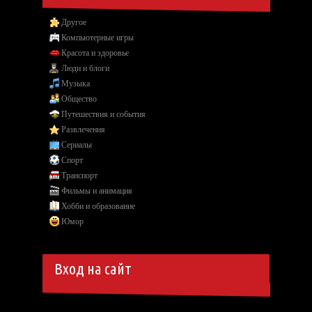
Другое
Компьютерные игры
Красота и здоровье
Люди и блоги
Музыка
Общество
Путешествия и события
Развлечения
Сериалы
Спорт
Транспорт
Фильмы и анимация
Хобби и образование
Юмор
Вход на сайт