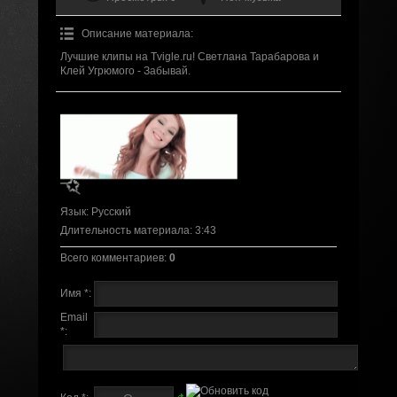
Описание материала
:
Лучшие клипы на Tvigle.ru! Светлана Тарабарова и
Клей Угрюмого - Забывай.
Язык
: Русский
Длительность материала
: 3:43
Всего комментариев
:
0
Имя *:
Email
*: