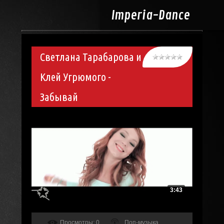
Imperia-
Dance
Светлана Тарабарова и
Клей Угрюмого -
Забывай
3:43
Просмотры
: 0
Поп-музыка