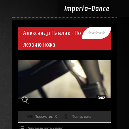
Imperia-
Dance
Александр Павлик - По
лезвию ножа
3:02
Просмотры
: 0
Поп-музыка
Описание материала
: