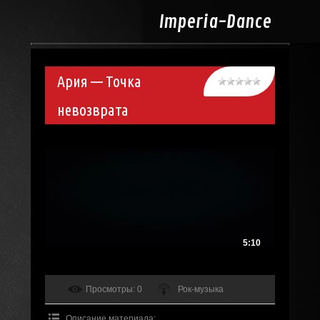
Imperia-
Dance
Ария — Точка
невозврата
5:10
Просмотры
: 0
Рок-музыка
Описание материала
: