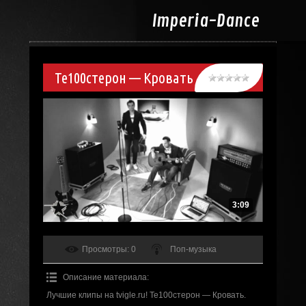
Imperia-
Dance
Те100стерон — Кровать
3:09
Просмотры
: 0
Поп-музыка
Описание материала
:
Лучшие клипы на tvigle.ru! Те100стерон — Кровать.