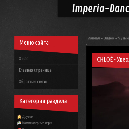
Imperia-
Dan
Главная
»
Видео
»
Музык
Меню сайта
CHLOЁ - Уде
О нас
Главная страница
Обратная связь
Категории раздела
Другое
Компьютерные игры