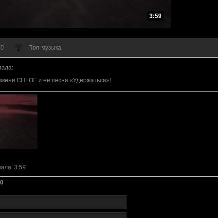
3:59
 0
Поп-музыка
иала
:
имени CHLOЁ и ее песня «Удержаться»!
иала
: 3:59
0