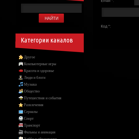
Email *:
Код *:
Категории каналов
Другое
Компьютерные игры
Красота и здоровье
Люди и блоги
Музыка
Общество
Путешествия и события
Развлечения
Сериалы
Спорт
Транспорт
Фильмы и анимация