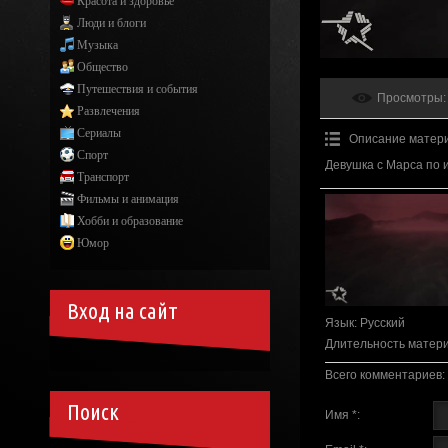
Красота и здоровье
Люди и блоги
Музыка
Общество
Путешествия и события
Просмотры
:
Развлечения
Сериалы
Описание матер
Спорт
Девушка с Марса по 
Транспорт
Фильмы и анимация
Хобби и образование
Юмор
Вход на сайт
Язык
: Русский
Длительность матер
Всего комментариев
:
Поиск
Имя *: