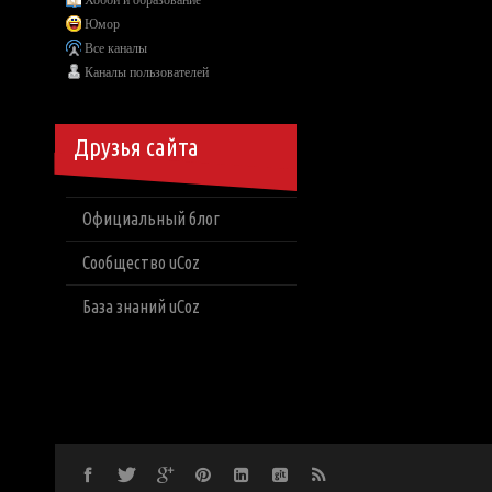
Хобби и образование
Юмор
Все каналы
Каналы пользователей
Друзья сайта
Официальный блог
Сообщество uCoz
База знаний uCoz