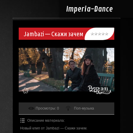
Imperia-
Dance
Jambazi — Скажи зачем
3:31
Просмотры
: 0
Поп-музыка
Описание материала
:
Новый клип от Jambazi — Скажи зачем.