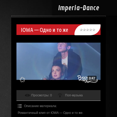
Imperia-
Dance
IOWA — Одно и то же
3:47
Просмотры
: 0
Поп-музыка
Описание материала
:
Романтичный клип от IOWA — Одно и то же.