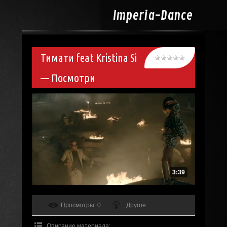
Imperia-
Dance
Тимати feat Kristina Si
— Посмотри
3:39
Просмотры
: 0
Другое
Описание материала
: