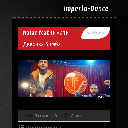
Imperia-
Dance
Natan feat Тимати —
Девочка Бомба
3:45
Просмотры
: 0
Другое
Описание материала
: