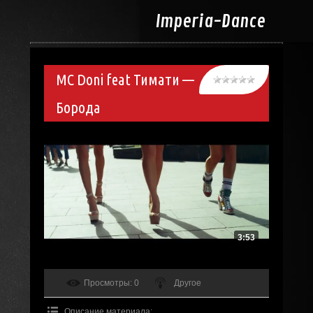
Imperia-
Dance
MC Doni feat Тимати —
Борода
3:53
Просмотры
: 0
Другое
Описание материала
: