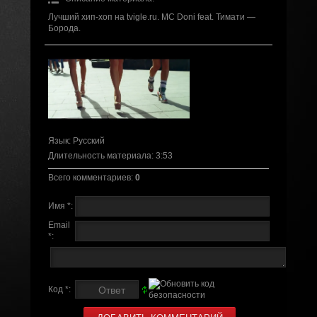
Лучший хип-хоп на tvigle.ru. MC Doni feat. Тимати —
Борода.
Язык
: Русский
Длительность материала
: 3:53
Всего комментариев
:
0
Имя *:
Email
*:
Код *: