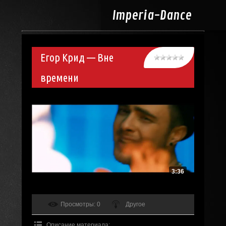
Imperia-
Dance
Егор Крид — Вне
времени
3:36
Просмотры
: 0
Другое
Описание материала
: