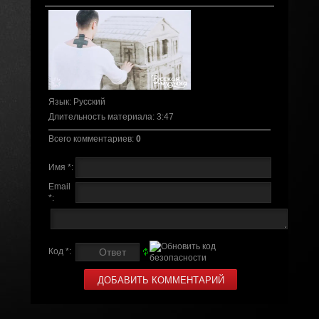
Язык
: Русский
Длительность материала
: 3:47
Всего комментариев
:
0
Имя *:
Email
*:
Код *: