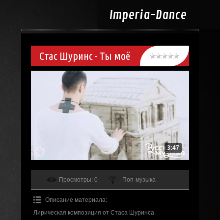
Imperia-
Dance
Стас Шуринс - Ты моё
3:47
Просмотры
: 0
Поп-музыка
Описание материала
:
Лирическая композиция от Стаса Шуринса.