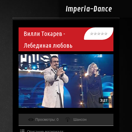
Imperia-
Dance
Вилли Токарев -
Лебединая любовь
3:27
Просмотры
: 0
Шансон
Описание материала
: