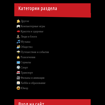
Категории раздела
Другое
Компьютерные игры
Красота и здоровье
Люди и блоги
Музыка
Общество
Путешествия и события
Развлечения
Сериалы
Спорт
Транспорт
Фильмы и анимация
Хобби и образование
Юмор
Вход на сайт