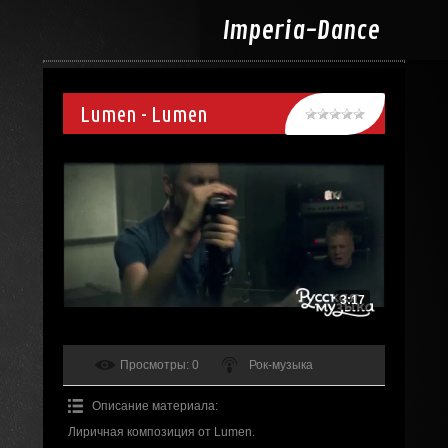
Imperia-
Dance
Lumen - Lumen
3:17
Просмотры
: 0
Рок-музыка
Описание материала
:
Лиричная композиция от Lumen.