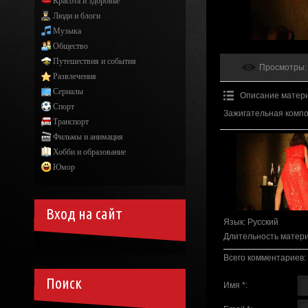
Красота и здоровье
Люди и блоги
Музыка
Общество
Путешествия и события
Просмотры
:
Развлечения
Сериалы
Описание матер
Спорт
Зажигательная компо
Транспорт
Фильмы и анимация
Хобби и образование
Юмор
Вход на сайт
Язык
: Русский
Длительность матер
Всего комментариев
:
Поиск
Имя *: