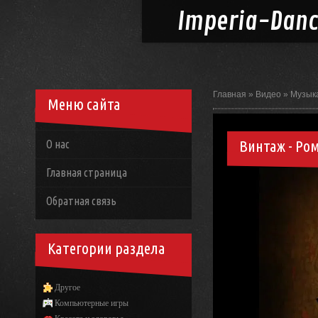
Imperia-
Dan
Главная
»
Видео
»
Музык
Меню сайта
Винтаж - Ро
О нас
Главная страница
Обратная связь
Категории раздела
Другое
Компьютерные игры