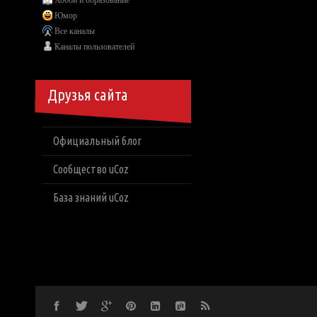
Хобби и образование
Юмор
Все каналы
Каналы пользователей
Друзья сайта
Официальный блог
Сообщество uCoz
База знаний uCoz