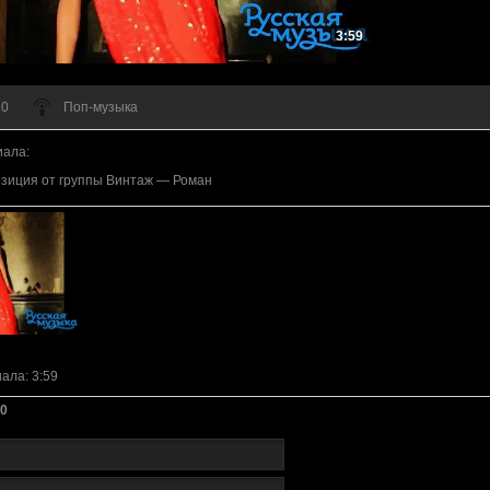
3:59
 0
Поп-музыка
иала
:
зиция от группы Винтаж — Роман
иала
: 3:59
0