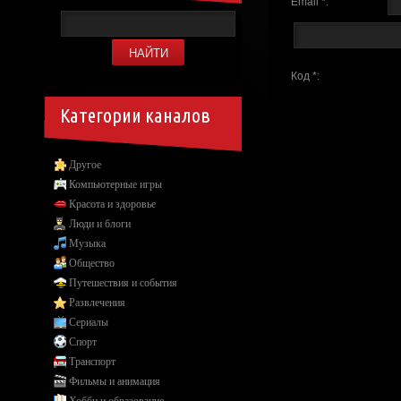
Email *:
Код *:
Категории каналов
Другое
Компьютерные игры
Красота и здоровье
Люди и блоги
Музыка
Общество
Путешествия и события
Развлечения
Сериалы
Спорт
Транспорт
Фильмы и анимация