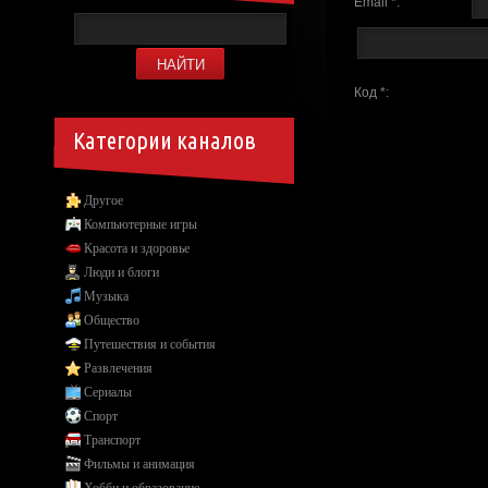
Email *:
Код *:
Категории каналов
Другое
Компьютерные игры
Красота и здоровье
Люди и блоги
Музыка
Общество
Путешествия и события
Развлечения
Сериалы
Спорт
Транспорт
Фильмы и анимация