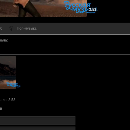
3:53
 0
Поп-музыка
иала
:
иала
: 3:53
0