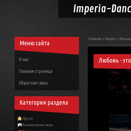
Imperia-
Dan
Главная
»
Видео
»
Музык
Меню сайта
Любовь - это
О нас
Главная страница
Обратная связь
Категории раздела
Другое
Компьютерные игры