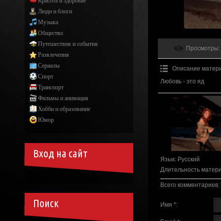
Красота и здоровье
Люди и блоги
Музыка
Общество
Путешествия и события
Просмотры
:
Развлечения
Сериалы
Описание матер
Спорт
Любовь - это яд
Транспорт
Фильмы и анимация
Хобби и образование
Юмор
Вход на сайт
Язык
: Русский
Длительность матер
Всего комментариев
:
Поиск
Имя *: