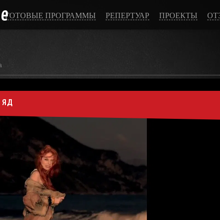
ce
ГОТОВЫЕ ПРОГРАММЫ
РЕПЕРТУАР
ПРОЕКТЫ
ОТ
а
 яд