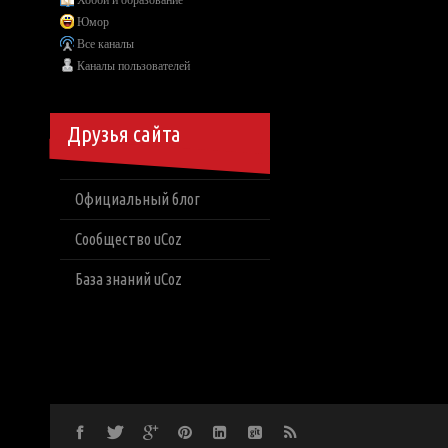
Хобби и образование
Юмор
Все каналы
Каналы пользователей
Друзья сайта
Официальный блог
Сообщество uCoz
База знаний uCoz