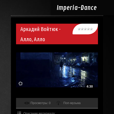
Imperia-
Dance
Аркадий Войтюк -
Алло, Алло
4:30
Просмотры
: 0
Поп-музыка
Описание материала
: