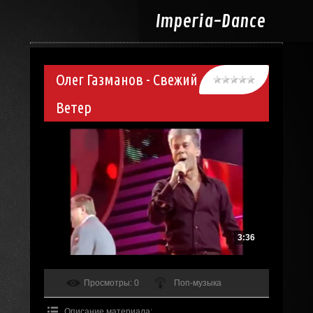
Imperia-
Dance
Олег Газманов - Свежий
Ветер
3:36
Просмотры
: 0
Поп-музыка
Описание материала
: