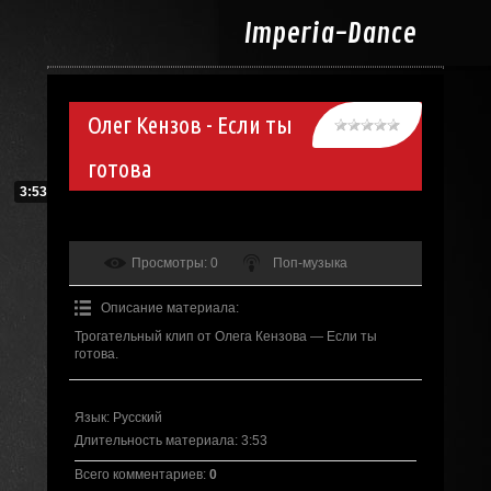
Imperia-
Dance
Олег Кензов - Если ты
готова
3:53
Просмотры
: 0
Поп-музыка
Описание материала
:
Трогательный клип от Олега Кензова — Если ты
готова.
Язык
: Русский
Длительность материала
: 3:53
Всего комментариев
:
0