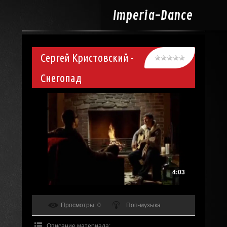
Imperia-
Dance
Сергей Кристовский -
Снегопад
4:03
Просмотры
: 0
Поп-музыка
Описание материала
: