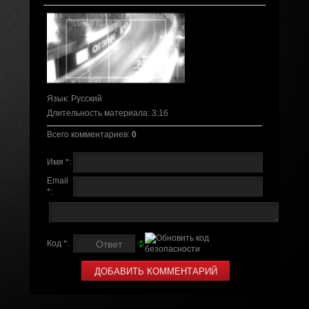
Язык
: Русский
Длительность материала
: 3:16
Всего комментариев
:
0
Имя *:
Email
*:
Код *: