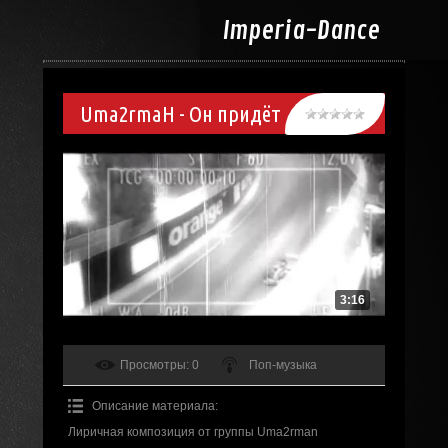
Imperia-
Dance
Uma2rmaH - Он придёт
3:16
Просмотры
: 0
Поп-музыка
Описание материала
:
Лиричная композиция от группы Uma2rman