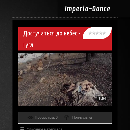
Imperia-
Dance
Достучаться до небес -
Гугл
3:54
Просмотры
: 0
Поп-музыка
Описание материала
: