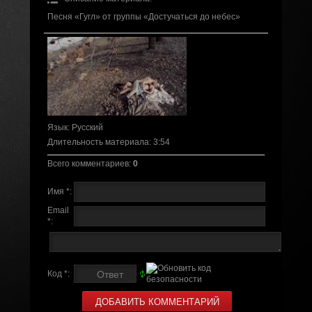
Песня «Гугл» от группы «Достучаться до небес»
Язык
: Русский
Длительность материала
: 3:54
Всего комментариев
:
0
Имя *:
Email
*:
Код *: