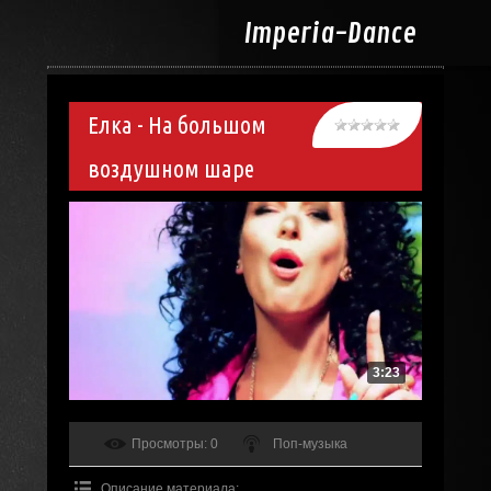
Imperia-
Dance
Елка - На большом
воздушном шаре
3:23
Просмотры
: 0
Поп-музыка
Описание материала
: