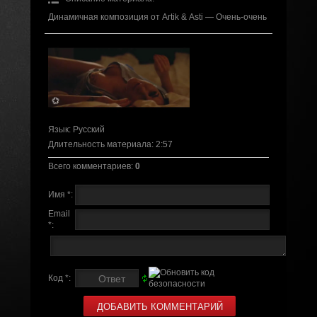
Динамичная композиция от Аrtik & Аsti — Очень-очень
Язык
: Русский
Длительность материала
: 2:57
Всего комментариев
:
0
Имя *:
Email
*:
Код *: