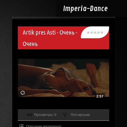
Imperia-
Dance
Artik pres Asti - Очень -
Очень
2:57
Просмотры
: 0
Поп-музыка
Описание материала
: