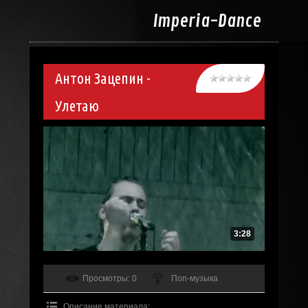
Imperia-
Dance
Антон Зацепин -
Улетаю
3:28
Просмотры
: 0
Поп-музыка
Описание материала
: