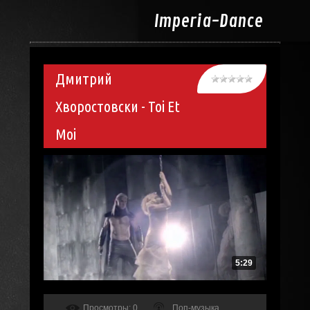
Imperia-
Dance
Дмитрий
Хворостовски - Toi Et
Moi
5:29
Просмотры
: 0
Поп-музыка