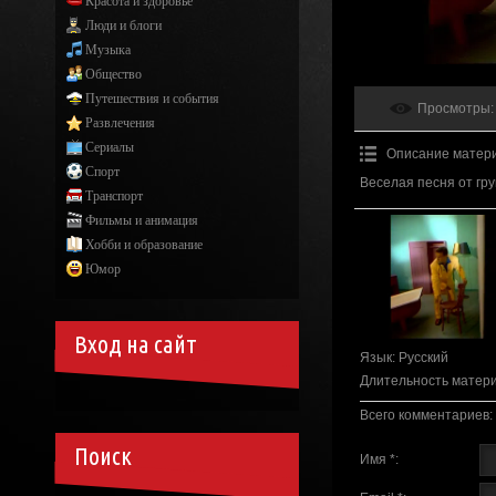
Красота и здоровье
Люди и блоги
Музыка
Общество
Путешествия и события
Просмотры
:
Развлечения
Сериалы
Описание матер
Спорт
Веселая песня от гр
Транспорт
Фильмы и анимация
Хобби и образование
Юмор
Вход на сайт
Язык
: Русский
Длительность матер
Всего комментариев
:
Поиск
Имя *: