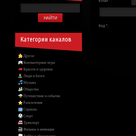
Email *:
Код *:
Категории каналов
Другое
Компьютерные игры
Красота и здоровье
Люди и блоги
Музыка
Общество
Путешествия и события
Развлечения
Сериалы
Спорт
Транспорт
Фильмы и анимация