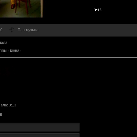
3:13
 0
Поп-музыка
иала
:
уппы «Дюна».
иала
: 3:13
0