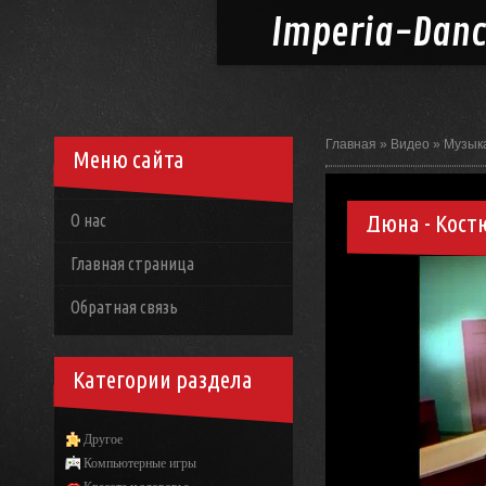
Imperia-
Dan
Главная
»
Видео
»
Музык
Меню сайта
Дюна - Кос
О нас
Главная страница
Обратная связь
Категории раздела
Другое
Компьютерные игры