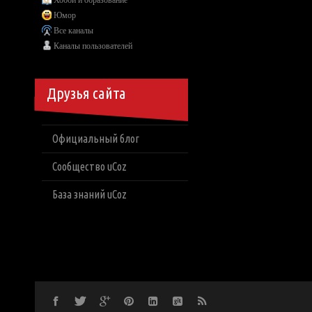
Хобби и образование
Юмор
Все каналы
Каналы пользователей
Друзья сайта
Официальный блог
Сообщество uCoz
База знаний uCoz