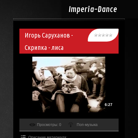
Imperia-
Dance
Игорь Саруханов -
Скрипка - лиса
6:27
Просмотры
: 0
Поп-музыка
Описание материала
: