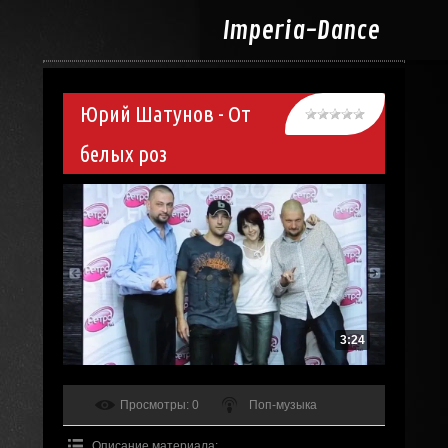
Imperia-
Dance
Юрий Шатунов - От
белых роз
3:24
Просмотры
: 0
Поп-музыка
Описание материала
: