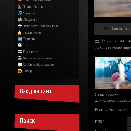
Красота и здоровье
Люди и блоги
Музыка
Общество
Путешествия и события
Просмотры
:
Развлечения
Сериалы
Описание матер
Спорт
Лиричная композиция 
Транспорт
Фильмы и анимация
Хобби и образование
Юмор
Вход на сайт
Язык
: Русский
Длительность матер
Всего комментариев
:
Поиск
Имя *: