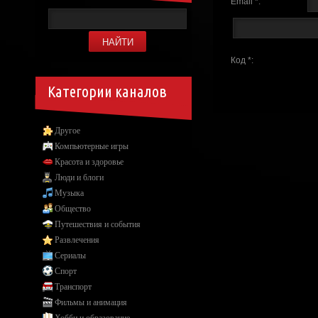
Email *:
Код *:
Категории каналов
Другое
Компьютерные игры
Красота и здоровье
Люди и блоги
Музыка
Общество
Путешествия и события
Развлечения
Сериалы
Спорт
Транспорт
Фильмы и анимация