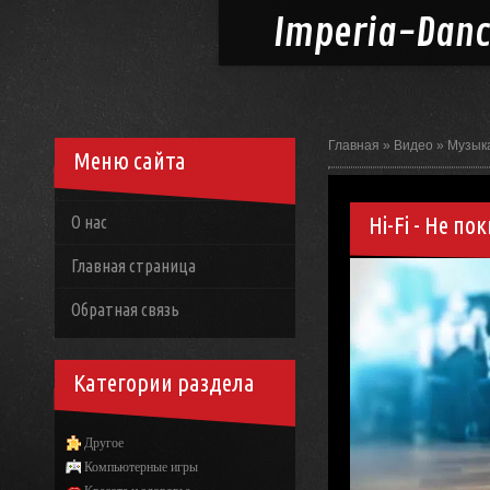
Imperia-
Dan
Главная
»
Видео
»
Музык
Меню сайта
Hi-Fi - Не по
О нас
Главная страница
Обратная связь
Категории раздела
Другое
Компьютерные игры