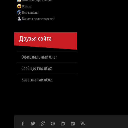
Хобби и образование
Юмор
Все каналы
Каналы пользователей
Друзья сайта
Официальный блог
Сообщество uCoz
База знаний uCoz