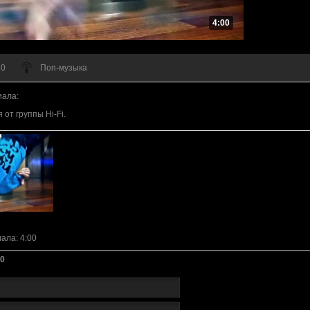
4:00
 0
Поп-музыка
иала
:
от группы Hi-Fi.
иала
: 4:00
0