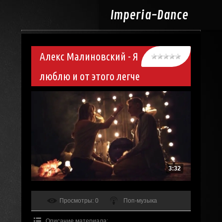
Imperia-
Dance
Алекс Малиновский - Я
люблю и от этого легче
3:32
Просмотры
: 0
Поп-музыка
Описание материала
: