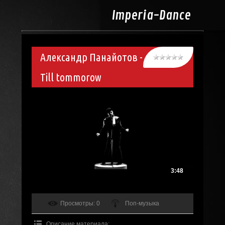
Imperia-
Dance
Александр Панайотов -
Till tommorow
3:48
Просмотры
: 0
Поп-музыка
Описание материала
: