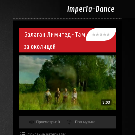
Imperia-
Dance
Балаган Лимитед - Там
за околицей
3:03
Просмотры
: 0
Поп-музыка
Описание материала
: