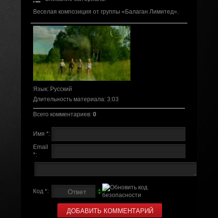
Веселая композиция от группы «Балаган Лимитед».
Язык
: Русский
Длительность материала
: 3:03
Всего комментариев
:
0
Имя *:
Email
*:
Код *: