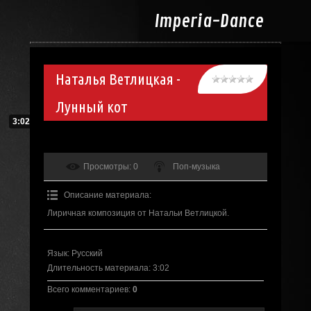
Imperia-
Dance
Наталья Ветлицкая -
Лунный кот
3:02
Просмотры
: 0
Поп-музыка
Описание материала
:
Лиричная композиция от Натальи Ветлицкой.
Язык
: Русский
Длительность материала
: 3:02
Всего комментариев
:
0