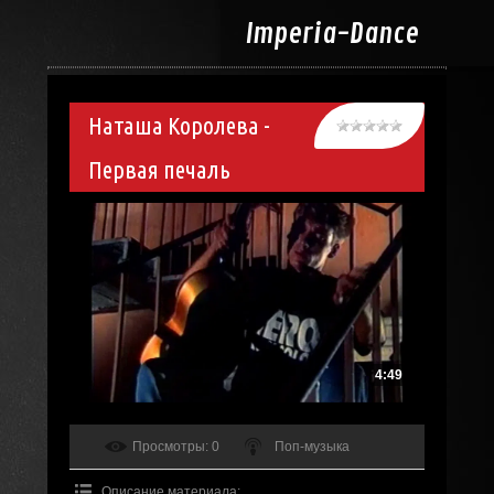
Imperia-
Dance
Наташа Королева -
Первая печаль
4:49
Просмотры
: 0
Поп-музыка
Описание материала
: