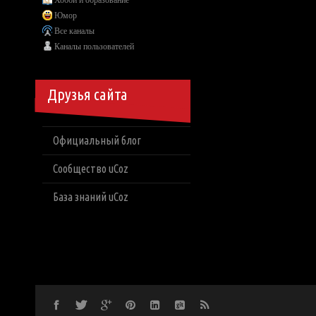
Хобби и образование
Юмор
Все каналы
Каналы пользователей
Друзья сайта
Официальный блог
Сообщество uCoz
База знаний uCoz