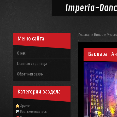
Imperia-
Dan
Главная
»
Видео
»
Музык
Меню сайта
Варвара - А
О нас
Главная страница
Обратная связь
Категории раздела
Другое
Компьютерные игры