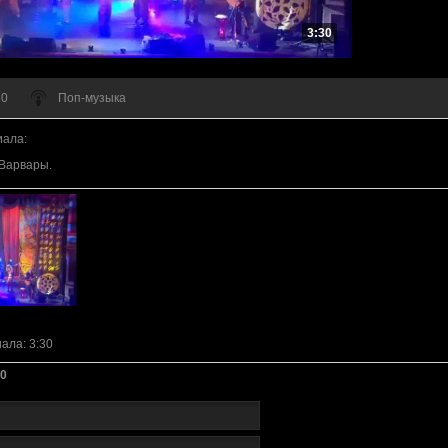
3:30
 0
Поп-музыка
иала
:
 Варвары.
иала
: 3:30
0