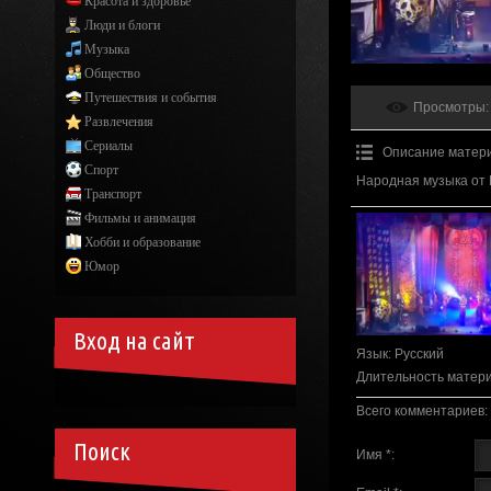
Красота и здоровье
Люди и блоги
Музыка
Общество
Путешествия и события
Просмотры
:
Развлечения
Сериалы
Описание матер
Спорт
Народная музыка от
Транспорт
Фильмы и анимация
Хобби и образование
Юмор
Вход на сайт
Язык
: Русский
Длительность матер
Всего комментариев
:
Поиск
Имя *: