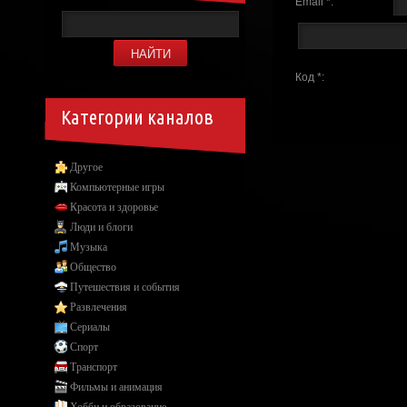
Email *:
Код *:
Категории каналов
Другое
Компьютерные игры
Красота и здоровье
Люди и блоги
Музыка
Общество
Путешествия и события
Развлечения
Сериалы
Спорт
Транспорт
Фильмы и анимация