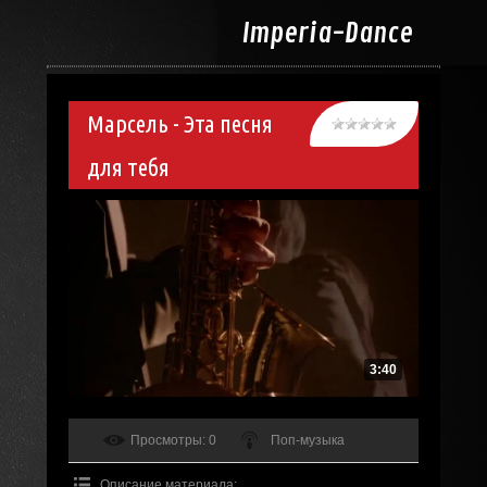
Imperia-
Dance
Марсель - Эта песня
для тебя
3:40
Просмотры
: 0
Поп-музыка
Описание материала
: